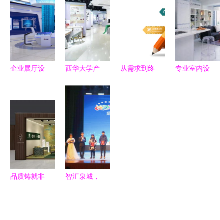
集 平面设
与平面设计
册公司如何
计转型路径
详解
精准把握客
与案例解析
户需求
企业展厅设
西华大学产
从需求到终
专业室内设
计公司 专
品设计专业
局 电子商
计服务，打
业团队打造
2021届毕
务多端平台
造理想空间
全球一站式
业设计作品
的设计全流
新体验
服务
展 平面设
程解析
计精粹展
品质铸就非
智汇泉城，
凡 以专业
创赢未来
设计服务打
——第十七